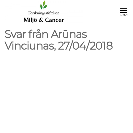
Hoppa
till
Forskningss
Insamlings- och
MENY
innehåll
forskningsstiftelsen
Miljö och 
Miljö och Cancer
Svar från Arūnas
Vinciunas, 27/04/2018